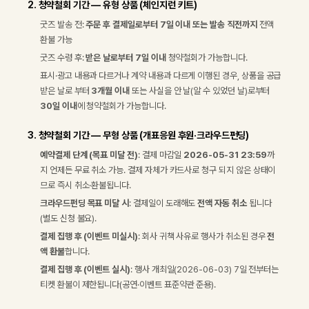
2. 청약철회 기간 — 유형 상품 (체인지런 키트)
굿즈 발송 전:
주문 후 결제일로부터 7일 이내 또는 발송 직전까지
전액
환불 가능
굿즈 수령 후:
받은 날로부터 7일 이내
청약철회가 가능합니다.
표시·광고 내용과 다르거나 계약 내용과 다르게 이행된 경우, 상품을 공급
받은 날로 부터
3개월 이내
또는 사실을 안 날(알 수 있었던 날)로부터
30일 이내
에 청약철회가 가능합니다.
3. 청약철회 기간 — 무형 상품 (개표응원 후원·크라우드펀딩)
예약결제 단계 (목표 미달 전)
: 결제 마감일
2026-05-31 23:59
까
지 언제든 무료 취소 가능. 결제 자체가 카드사로 청구 되지 않은 상태이
므로 즉시 취소·환불됩니다.
크라우드펀딩 목표 미달 시
: 결제일이 도래해도
전액 자동 취소
됩니다
(별도 신청 불요).
결제 집행 후 (이벤트 미실시)
: 회사 귀책 사유로 행사가 취소된 경우
전
액 환불
합니다.
결제 집행 후 (이벤트 실시)
: 행사 개최일(2026-06-03) 7일 전부터는
티켓 환불이 제한됩니다(공연·이벤트 표준약관 준용).