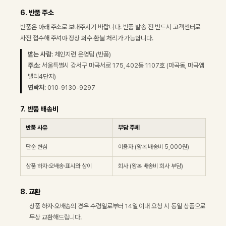
6. 반품 주소
반품은 아래 주소로 보내주시기 바랍니다. 반품 발송 전 반드시 고객센터로
사전 접수해 주셔야 정상 회수·환불 처리가 가능합니다.
받는 사람
: 체인지런 운영팀 (반품)
주소
:
서울특별시 강서구 마곡서로 175, 402동 1107호 (마곡동, 마곡엠
밸리4단지)
연락처
:
010-9130-9297
7. 반품 배송비
반품 사유
부담 주체
단순 변심
이용자 (왕복 배송비 5,000원)
상품 하자·오배송·표시와 상이
회사 (왕복 배송비 회사 부담)
8. 교환
상품 하자·오배송의 경우 수령일로부터 14일 이내 요청 시 동일 상품으로
무상 교환해드립니다.