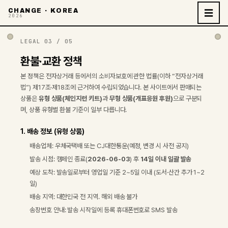
CHANGE · KOREA
☰
2026
LEGAL 03 / 05
환불·교환 정책
본 정책은 전자상거래 등에서의 소비자보호에 관한 법률(이하 “전자상거래
법”) 제17조·제18조에 근거하여 수립되었습니다. 본 사이트에서 판매되는
상품은
유형 상품(체인지런 키트)
과
무형 상품(개표응원 후원)
으로 구분되
며, 상품 유형별 환불 기준이 일부 다릅니다.
1. 배송 정보 (유형 상품)
배송업체: 우체국택배 또는 CJ대한통운(예정, 변경 시 사전 공지)
발송 시점: 캠페인 종료(
2026-06-03
) 후
14일 이내 일괄 발송
예상 도착: 발송일로부터 영업일 기준 2~5일 이내 (도서·산간 추가 1~2
일)
배송 지역: 대한민국 전 지역. 해외 배송 불가
송장번호 안내: 발송 시작일에 등록 휴대폰번호로 SMS 발송