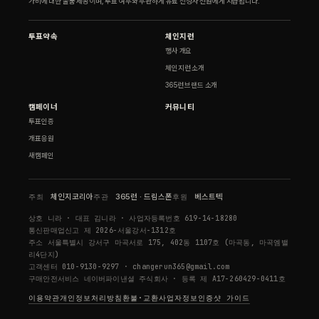
가비에 대한 물품 제공이며, 투표 여부와 무관하게 유료 신청자 전원에게 지급됩니다.
투표약속
체인지런
행사 개요
체인지런 소개
365런 브랜드 소개
캠페이너
커뮤니티
투표인증
개표응원
새캠페인
주최
체인지코리아
주관
365런 · 드림스폰
후원
베스트텍
상호
니라
· 대표
김니라
· 사업자등록번호
619-14-18280
통신판매업신고
제 2026-서울강서-1312호
주소
서울특별시 강서구 마곡서로 175, 402동 1107호 (마곡동, 마곡엠밸
리4단지)
고객센터
010-9130-9297
·
changerun365@gmail.com
구매안전서비스
네이버파이낸셜 주식회사
· 등록
제 A17-260429-0411호
이용약관
개인정보처리방침
환불·교환
사업자정보
인증샷 가이드