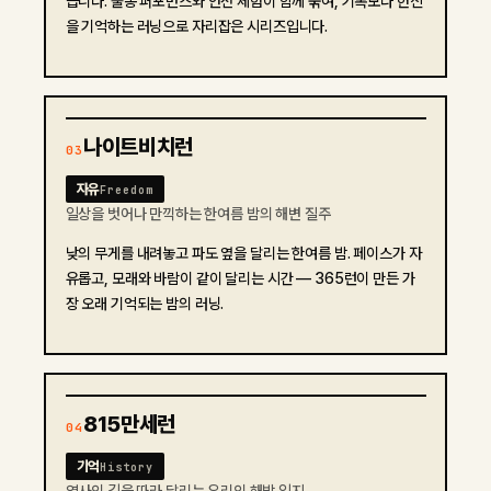
습니다. 출동 퍼포먼스와 안전 체험이 함께 묶여, 기록보다 헌신
을 기억하는 러닝으로 자리잡은 시리즈입니다.
나이트비치런
03
자유
Freedom
일상을 벗어나 만끽하는 한여름 밤의 해변 질주
낮의 무게를 내려놓고 파도 옆을 달리는 한여름 밤. 페이스가 자
유롭고, 모래와 바람이 같이 달리는 시간 — 365런이 만든 가
장 오래 기억되는 밤의 러닝.
815만세런
04
기억
History
역사의 길을 따라 달리는 우리의 해방 일지