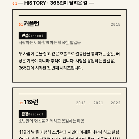
— HISTORY · 365런이 달려온 길 —
01
커플런
2015
01
연결
Connect
사랑하는 이와 함께하는 행복한 발걸음
두 사람이 손을 잡고 같은 호흡으로 결승선을 통과하는 순간, 러
닝은 기록이 아니라 추억이 됩니다. 사랑을 응원하는 발걸음,
365런이 시작된 첫 번째 시리즈입니다.
2021
119런
2018 · 2021 · 2022
02
존경
Respect
소방관의 헌신을 기억하고 응원하는 마음
‘119의 날’을 기념해 소방관과 시민이 어깨를 나란히 하고 달렸