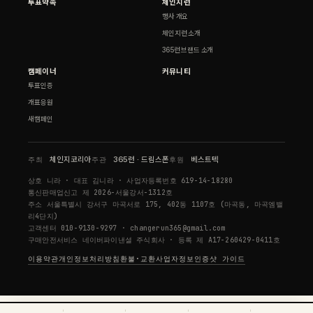
투표약속
체인지런
행사 개요
체인지런 소개
365런 브랜드 소개
캠페이너
커뮤니티
투표인증
개표응원
새캠페인
주최
체인지코리아
주관
365런 · 드림스폰
후원
베스트텍
상호
니라
· 대표
김니라
· 사업자등록번호
619-14-18280
통신판매업신고
제 2026-서울강서-1312호
주소
서울특별시 강서구 마곡서로 175, 402동 1107호 (마곡동, 마곡엠밸
리4단지)
고객센터
010-9130-9297
·
changerun365@gmail.com
구매안전서비스
네이버파이낸셜 주식회사
· 등록
제 A17-260429-0411호
이용약관
개인정보처리방침
환불·교환
사업자정보
인증샷 가이드