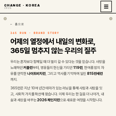
CHANGE · KOREA
☰
2026
← 홈으로
365 RUN · BRAND STORY
어제의 열정에서 내일의 변화로,
365일 멈추지 않는 우리의 질주
우리는 혼자보다 함께일 때 더 멀리 갈 수 있다는 것을 믿습니다. 사랑을
노래하던
커플런
부터, 영웅들의 헌신을 기리던
119런
, 한여름 밤의 자
유를 만끽한
나이트비치런
, 그리고 역사를 기억하며 달린
815만세런
까지.
365런은 지난 10여 년간 테마가 있는 러닝을 통해 사람과 사람을 잇
고, 사회적 가치를 확산해 왔습니다. 이제 우리는 한 걸음 더 나아가, 내
삶과 세상을 바꾸는
2026 체인지런
으로 새로운 여정을 시작합니다.