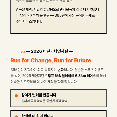
광복절 새벽, 시민의 발걸음으로 만세운동의 길을 다시 잇습니
다. 달리며 기억하는 행위 — 365런이 가장 묵직한 무게로 마
주한 시리즈입니다.
— 2026 비전 · 체인지런 —
02
Run for Change, Run for Future
365런이 지향하는 최종 목적지는
변화
입니다. 단순한 스포츠 이벤트
를 넘어, 2026 체인지런은
투표 약속 릴레이
와
6.3km 레이스
를 통해
성숙한 민주주의와 더 나은 세상을 향해 달립니다.
참여가 변화를 만듭니다
릴레이 투표 약속을 통한 사회적 약속
함께할 때 힘이 됩니다